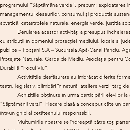
programului ”Săptămâna verde”, precum: exploatarea ires
managementul deșeurilor, consumul și producția sustenabil
acvatică, catastrofele naturale, energia verde, justiția soc
Derularea acestor activități a presupus încheierea unor
cu atribuții în domeniul protecției mediului, locale și ju
publice – Focșani S.A – Sucursala Apă-Canal Panciu, Age
Protejate Naturale, Garda de Mediu, Asociația pentru Con
Durabilă ”Focul Viu”.
Activitățile desfășurate au imbrăcat diferite forme: d
teatru legislativ, plimbări în natură, ateliere verzi, târ
Achizițiile obținute în urma participării elevilor la ace
”Săptămânii verzi”. Fiecare clasă a conceput câte un b
într-un ghid al cetățeanului responsabil.
Mulțumirile noastre se îndreaptă către toți partenerii