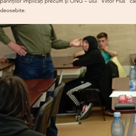
părinților implicați precum și ONG – ului ”Viitor Plus” ca
deosebite.