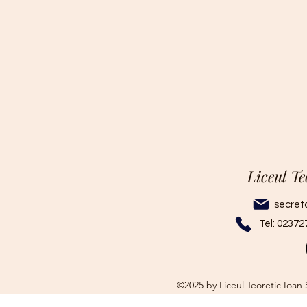
Liceul Te
secret
Tel: 02372
©2025 by Liceul Teoretic Ioan 