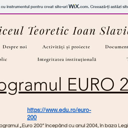
t cu instrumentul pentru creat site-uri
.com
. Creează-ți astăzi sit
iceul Teoretic Ioan Slavi
Despre noi
Activități și proiecte
Documen
blic
Integritatea instituțională
ogramul EURO 
https://www.edu.ro/euro-
200
ogramul „Euro 200” începând cu anul 2004, în baza Legii