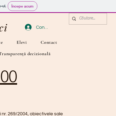
e-ul.
Începe acum
ci
Conectează-te
te
Elevi
Contact
VRANCEA
Transparență decizională
200
 nr. 269/2004, obiectivele sale