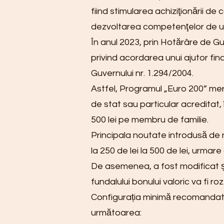
fiind stimularea achiziţionării de
dezvoltarea competenţelor de util
În anul 2023, prin Hotărâre de G
privind acordarea unui ajutor fin
Guvernului nr. 1.294/2004.
Astfel, Programul „Euro 200” merg
de stat sau particular acreditat, 
500 lei pe membru de familie.
Principala noutate introdusă de 
la 250 de lei la 500 de lei, urmar
De asemenea, a fost modificat și m
fundalului bonului valoric va fi roz
Configurația minimă recomandată 
următoarea: