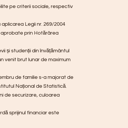
te pe criterii sociale, respectiv
aplicarea Legii nr. 269/2004
re, aprobate prin Hotărârea
i și studenții din învățământul
u un venit brut lunar de maximum
embru de familie s-a majorat de
titutul Național de Statistică.
uni de securizare, culoarea
ă sprijinul financiar este