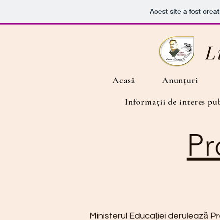
Acest site a fost crea
L
Acasă
Anunțuri
Informații de interes pu
Pr
Ministerul Educației derulează Pr