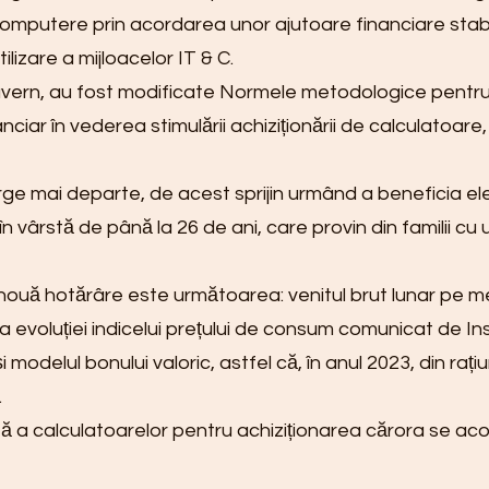
 computere prin acordarea unor ajutoare financiare stabili
izare a mijloacelor IT & C.
uvern, au fost modificate Normele metodologice pentru 
anciar în vederea stimulării achiziționării de calculatoa
e mai departe, de acest sprijin urmând a beneficia elevi
în vârstă de până la 26 de ani, care provin din familii c
nouă hotărâre este următoarea: venitul brut lunar pe m
e a evoluției indicelui prețului de consum comunicat de Ins
odelul bonului valoric, astfel că, în anul 2023, din rați
.
a calculatoarelor pentru achiziționarea cărora se acord